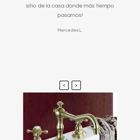
stuvimos
sitio de la casa donde más tiempo
proble
uenta
pasamos!
tenía l
 los que
casa nu
Mercedes L.
s son
nos he
ecios!
por na