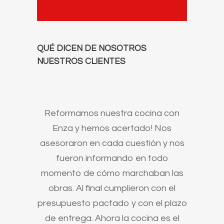
QUÉ DICEN DE NOSOTROS
NUESTROS CLIENTES
os y la
Reformamos nuestra cocina con
Nos c
 bien que
Enza y hemos acertado! Nos
ten
vuelto a
asesoraron en cada cuestión y nos
comple
lo y las
fueron informando en todo
todo, 
viejas.
momento de cómo marchaban las
nunca a
n que
obras. Al final cumplieron con el
así. P
 dan
presupuesto pactado y con el plazo
con
limpio y
de entrega. Ahora la cocina es el
sol